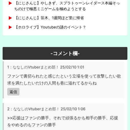
【にじさんじ】やしきず、スプラトゥーンレイダース本編そっ
ちのけで極悪ミニゲームを極めようとする
【にじさんじ】笹木、1週間ほど里に帰省
【ホロライブ】Youtubeの謎のイベント？
-コメント欄-
1：ななしのVtuberまとめ部！
25/02/10 1:01
ファンで裏切られたと感じたという立場を使って攻撃したい欲
求を満たしたいだけの人間も巷に溢れてるからね
返信
2：ななしのVtuberまとめ部！
25/02/10 1:06
>>応援はファンの勝手、それで頑張るかも相手の勝手、応援
をやめるのもファンの勝手