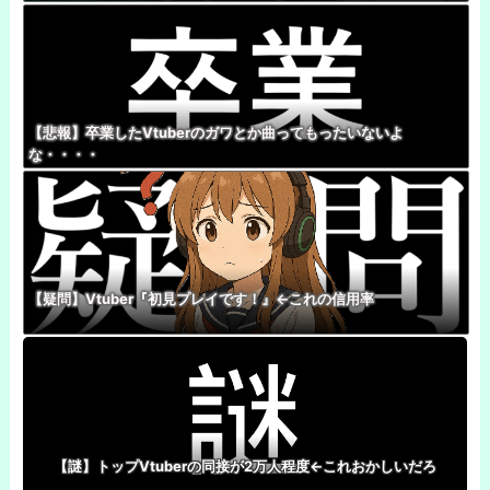
【悲報】卒業したVtuberのガワとか曲ってもったいないよ
な・・・・
【疑問】Vtuber『初見プレイです！』←これの信用率
【謎】トップVtuberの同接が2万人程度←これおかしいだろ