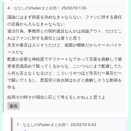
4：ななしのVtuberまとめ部！
25/02/10 1:33
議論にはまず前提を決めなきゃならない、ファンに対する責任
の定義から入らなきゃならない
違法行為、事務所との契約違反なんかは勿論アウト、だけどこ
れはファンに対する責任とは違うと思う
失言や暴言は入りそうだけど、範囲が曖昧だからケースバイケ
ースだな
配慮が必要な神経質でデリケートなアホって言葉を曲解して被
害者意識高めて殴ってくるからな、こいつらにまで配慮してた
ら何も言えなくなるけど、こういうやつほど失言だー暴言だー
で騒いでくるし、悪質切り抜き師はわざと曲解しそうな動画を
作る
結局その時その場合に応じて考えるしかねぇと思うよ
返信
7：ななしのVtuberまとめ部！
25/02/10 5:43