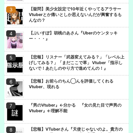
【疑問】美少女設定で10年近くやってるアラサー
Vtuberとか痛いとしか思えないんだが興奮するも
んなの？
【ぶいすぽ】胡桃のあさん『Uberのケンタッキ
ー・・・』
【悲報】リスナー「武器変えてみる？」「レベル上
げしてみる？」「まだここで草」 Vtuber「指示し
ないで！あたしのやり方で進めてんの！』
【悲報】お前らのちん◯んを評価してくれる
Vtuber、現れる
『男のVtuber』←分かる 『女の見た目で声男の
Vtuber』←理解不能
【悲報】VTuberさん『天使じゃないのよ。貴方の