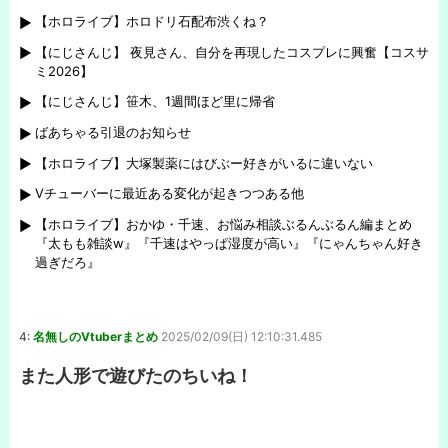
【ホロライブ】ホロドリ石配布渋くね？
【にじさんじ】 夜見さん、自分を再現したコスプレに興奮【コスサ
ミ2026】
【にじさんじ】笹木、1週間ほど里に帰省
ばあちゃる引退のお知らせ
【ホロライブ】大塚製薬にはびぶー好きがいるに違いない
Vチューバーに最近ある変化が起きつつある他
【ホロライブ】おかゆ・千速、お悩み相談ぶるんぶるん編まとめ
『太もも雑談w』『千速はやっぱ湿度が高い』『にゃんちゃん好き
過ぎだろ』
4:
名無しのVtuberまとめ
2025/02/09(日) 12:10:31.485
また人形で遊びたのちいね！