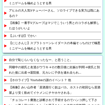
ミニゲームを極めようとする男
アヒルの大人気Vチューバーさん、ソロライブできる実力は既にあ
るの？
【画像】一番手Vグループはマジでこういう男とのコラボも解禁し
たほうがいいよ
【ぶいすぽ】でかい
【にじさんじ】スプラトゥーンレイダースの本編そっちのけで極悪
ミニゲームを極めようとする男
自分で恥じらいなくなったなー、と思うこと。
同棲中の彼氏と友達がウワキ→その数日後に妊娠が判明→彼氏と別
れた後に出産→退院後、元カレに子供を連れ去られ…
【ホロライブ】Youtubeの謎のイベント？ 他
【画像】みい山作者「居酒屋行く奴はバカ。ホストの初回なら居酒
屋より安く飲めてイケメンにチヤホヤされる」
「チョコレート嚢胞と診断されて手術するのでハンコ押して下さ