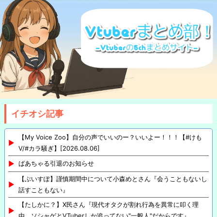
イチオシ記事
【My Voice Zoo】自分の声でいいのー？いいよー！！！【#けも
V/#カラ騒ぎ】[2026.08.06]
ばあちゃる引退のお知らせ
【ぶいすぽ】謹慎期間中について小森めとさん『会うこともないし
話すこともない』
【たしかに？】X民さん『現代オタクが割れ行為を異常に叩く理
由、ソシャゲとVTuberしか追ってない"一般人"だからです』