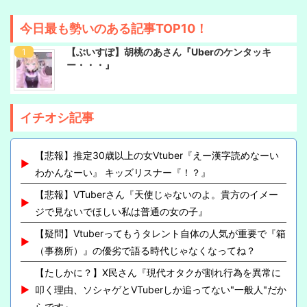
今日最も勢いのある記事TOP10！
【ぶいすぽ】胡桃のあさん『Uberのケンタッキ
ー・・・』
イチオシ記事
【悲報】推定30歳以上の女Vtuber『えー漢字読めなーい
わかんなーい』 キッズリスナー『！？』
【悲報】VTuberさん『天使じゃないのよ。貴方のイメー
ジで見ないでほしい私は普通の女の子』
【疑問】Vtuberってもうタレント自体の人気が重要で『箱
（事務所）』の優劣で語る時代じゃなくなってね？
【たしかに？】X民さん『現代オタクが割れ行為を異常に
叩く理由、ソシャゲとVTuberしか追ってない"一般人"だか
らです』