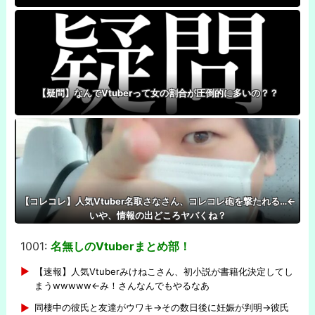
【疑問】なんでVtuberって女の割合が圧倒的に多いの？？
【コレコレ】人気Vtuber名取さなさん、コレコレ砲を撃たれる…←
いや、情報の出どころヤバくね？
1001:
名無しのVtuberまとめ部！
-
【速報】人気Vtuberみけねこさん、初小説が書籍化決定してし
まうwwwww←み！さんなんでもやるなあ
同棲中の彼氏と友達がウワキ→その数日後に妊娠が判明→彼氏