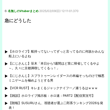
6:
名無しのVtuberまとめ
2025/02/09(日) 12:11:01.370
急にどうした
【ホロライブ】船持ってないってずっと言ってるのに何故かみんな
船上にいるよね
【にじさんじ】笹木「本日から1週間ほど里に帰省してくるやよ
～。久々に京都満喫してくるっ！」
【にじさんじ】スプラトゥーンレイダースの本編そっちのけで極悪
ミニゲームを極めようとする男
【VCR RUST】キレまくるジャックナイフ一ノ瀬うるはｗｗｗ
【雑談】ホロライブ掲示板：ホロ速：PART2【配信実況可】
【朗報】SUSURUさん、視聴者が選ぶ二郎系ランキング2026を発
表！