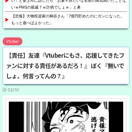
い」と婆上司に話したら「お菓子みたいな名前の病気聞いたことな
いｗPMSの親戚？ｗ詐病でしょｗ」と鼻
【悲報】大物投資家の桐谷さん「7億円貯めたのにガンになった。
もっと遊べばよかった」
Vtuber
【責任】友達『Vtuberにもさ、応援してきたフ
ァンに対する責任があるだろ！』 ぼく『無いで
しょ、何言ってんの？』
02/10