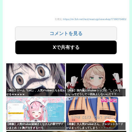
引用元:
https://mi.5ch.net/test/read.cgi/news4vip/1739070483/
コメントを見る
Xで共有する
【発狂】ゲーム『LoL』、人気Vtuberたちを狂わ
【何故】国内個人Vtuberトップの『しぐれう
せるｗｗｗｗｗ
い』ってどうして一切炎上しないんだ？？
【画像】人気Vtuber結城さくなさんの新デザイ
【画像】大人気Vtuberさん、クレジットカード
ンまとめ！←胸デカすぎるだろ
が止まってしまってしまう・・・・・