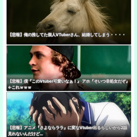
【悲報】俺の推してた個人VTuberさん、結婚してしまう・・・・
【悲報】僕『このVtuber可愛いなぁ！』 アホ『そいつ非処女だぞ』
←これｗｗｗ
【悲報】アニメ『さよならララ』に変なVtuber出るらしいから2話
見れないんだけど…