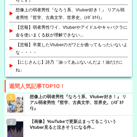
想像上の弱者男性『なろう系、Vtuber好き！』 リアル弱
者男性『哲学、古典文学、世界史。(ﾒｶﾞﾈｸｲ)』
【悲報】弱者男性ワイ、Vtuberやアイドルやキャバクラに
金を使いまくる奴が理解できない…
【悲報】卒業したVtuberのガワとか曲ってもったいないよ
な・・・・
【にじさんじ】詩乃「油ってあぶないんだよ！油だけに
ね」
週間人気記事TOP10！
想像上の弱者男性『なろう系、Vtuber好き！』 リ
アル弱者男性『哲学、古典文学、世界史。(ﾒｶﾞﾈｸ
ｲ)』
【画像】YouTubeで更新止まってるこういう
Vtuber見ると泣きそうになる件…