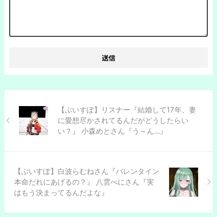
【ぶいすぽ】リスナー『結婚して17年、妻
に愛想尽かされてるんだがどうしたらい
い？』 小森めとさん『う～ん…』
【ぶいすぽ】白波らむねさん『バレンタイン
本命だれにあげるの？』 八雲べにさん『実
はもう決まってるんだよな』