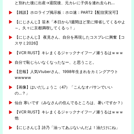
と別れた後に出産→退院後、元カレに子供を連れ去られ…
【雑談】ホロライブ掲示板：ホロ速：PART2【配信実況可】
【にじさんじ】笹木「本日から1週間ほど里に帰省してくるやよ
～。久々に京都満喫してくるっ！」
【にじさんじ】 夜見さん、自分を再現したコスプレに興奮【コ
スサミ2026】
【VCR RUST】キレまくるジャックナイフ一ノ瀬うるはｗｗｗ
自分で恥じらいなくなったなー、と思うこと。
【悲報】人気Vtuberさん、1998年生まれをカミングアウト
wwwww
【画像】はいだしょうこ（47）「こんなオバサンでいい
の…？」
仙台 寒いです（みなさんの住んでるところは、暑いですか？）
【VCR RUST】キレまくるジャックナイフ一ノ瀬うるはｗｗｗ
他
【にじさんじ】詩乃「油ってあぶないんだよ！油だけにね」