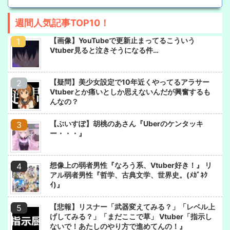
週間人気記事TOP10！
【画像】YouTubeで更新止まってるこういう
Vtuber見ると泣きそうになる件…
【疑問】美少女設定で10年近くやってるアラサー
Vtuberとか痛いとしか思えないんだが興奮するも
んなの？
【ぶいすぽ】胡桃のあさん『Uberのケンタッキ
ー・・・』
想像上の弱者男性『なろう系、Vtuber好き！』 リ
アル弱者男性『哲学、古典文学、世界史。(ﾒｶﾞﾈｸ
ｲ)』
【悲報】リスナー「武器変えてみる？」「レベル上
げしてみる？」「まだここで草」 Vtuber「指示し
ないで！あたしのやり方で進めてんの！』