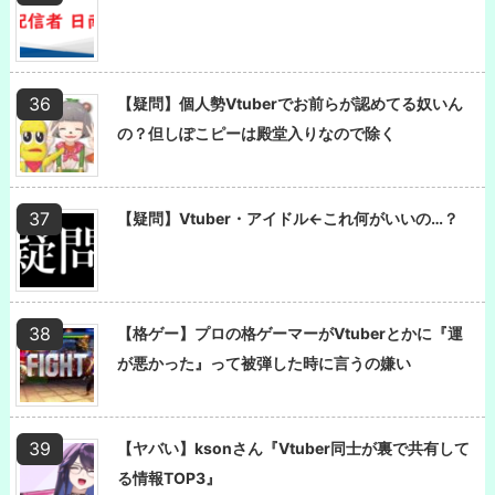
【疑問】個人勢Vtuberでお前らが認めてる奴いん
の？但しぽこピーは殿堂入りなので除く
【疑問】Vtuber・アイドル←これ何がいいの…？
【格ゲー】プロの格ゲーマーがVtuberとかに『運
が悪かった』って被弾した時に言うの嫌い
【ヤバい】ksonさん『Vtuber同士が裏で共有して
る情報TOP3』