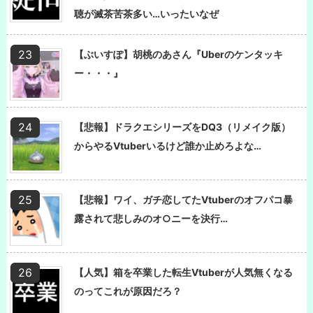
聴が滅茶苦茶多い…いったいなぜ
【ぶいすぽ】胡桃のあさん『Uberのケンタッキ
ー・・・』
【悲報】ドラクエシリーズをDQ3（リメイク版）
からやるVtuberいるけど誰か止めろよな…
【悲報】ワイ、ガチ恋してたVtuberのオフパコ暴
露されて悲しみのオ○ニーを決行…
【人気】箱を卒業した転生Vtuberが人気無くなる
のってこれが原因だろ？