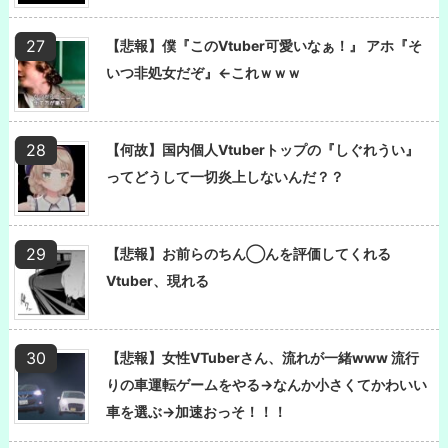
【悲報】僕『このVtuber可愛いなぁ！』 アホ『そ
いつ非処女だぞ』←これｗｗｗ
【何故】国内個人Vtuberトップの『しぐれうい』
ってどうして一切炎上しないんだ？？
【悲報】お前らのちん◯んを評価してくれる
Vtuber、現れる
【悲報】女性VTuberさん、流れが一緒www 流行
りの車運転ゲームをやる→なんか小さくてかわいい
車を選ぶ→加速おっそ！！！