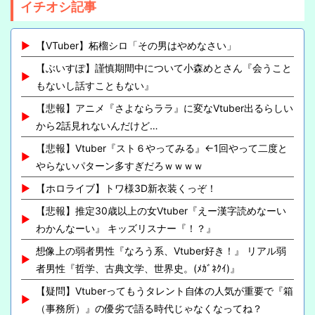
イチオシ記事
【VTuber】柘榴シロ「その男はやめなさい」
【ぶいすぽ】謹慎期間中について小森めとさん『会うこと
もないし話すこともない』
【悲報】アニメ『さよならララ』に変なVtuber出るらしい
から2話見れないんだけど…
【悲報】Vtuber『スト６やってみる』←1回やって二度と
やらないパターン多すぎだろｗｗｗｗ
【ホロライブ】トワ様3D新衣装くっぞ！
【悲報】推定30歳以上の女Vtuber『えー漢字読めなーい
わかんなーい』 キッズリスナー『！？』
想像上の弱者男性『なろう系、Vtuber好き！』 リアル弱
者男性『哲学、古典文学、世界史。(ﾒｶﾞﾈｸｲ)』
【疑問】Vtuberってもうタレント自体の人気が重要で『箱
（事務所）』の優劣で語る時代じゃなくなってね？