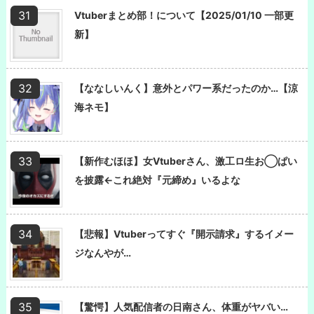
Vtuberまとめ部！について【2025/01/10 一部更
新】
【ななしいんく】意外とパワー系だったのか…【涼
海ネモ】
【新作むほほ】女Vtuberさん、激工ロ生お◯ぱい
を披露←これ絶対『元締め』いるよな
【悲報】Vtuberってすぐ『開示請求』するイメー
ジなんやが…
【驚愕】人気配信者の日南さん、体重がヤバい…