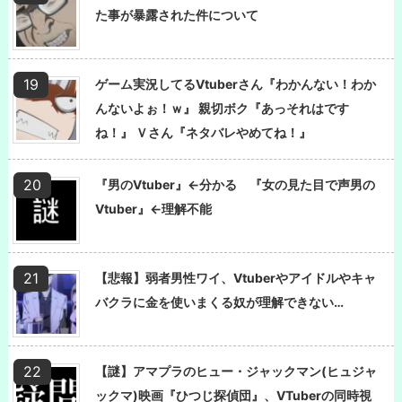
た事が暴露された件について
ゲーム実況してるVtuberさん『わかんない！わか
んないよぉ！ｗ』 親切ボク『あっそれはです
ね！』 Ｖさん『ネタバレやめてね！』
『男のVtuber』←分かる 『女の見た目で声男の
Vtuber』←理解不能
【悲報】弱者男性ワイ、Vtuberやアイドルやキャ
バクラに金を使いまくる奴が理解できない…
【謎】アマプラのヒュー・ジャックマン(ヒュジャ
ックマ)映画『ひつじ探偵団』、VTuberの同時視