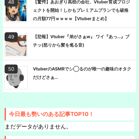
【驚愕】あおぎり高校の会社、Vtuber育成プロジ
ェクトを開始！しかもプレミアムプランでも破格
の月額77円ｗｗｗｗ【Vtuberまとめ】
【悲報】Vtuber『弟がさぁw』 ワイ『あっ…』ブ
チッ(怒りから髪を毟る音)
VtuberのASMRでシ◯るのが唯一の趣味のオタク
だけどさぁ…
今日最も勢いのある記事TOP10！
まだデータがありません。