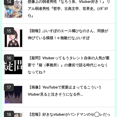
想像上の弱者男性『なろう系、Vtuber好き！』 リ
アル弱者男性『哲学、古典文学、世界史。(ﾒｶﾞﾈｸ
ｲ)』
【朗報】ぶいすぽのエース橘ひなのさん、同接が
伸びている模様！←無敵だなぶいすぽ
【疑問】Vtuberってもうタレント自体の人気が重
要で『箱（事務所）』の優劣で語る時代じゃなく
なってね？
【画像】YouTubeで更新止まってるこういう
Vtuber見ると泣きそうになる件…
【悲報】好きなvtuberがバンドマンのセ◯レだっ